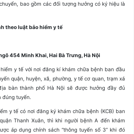
chuyển, bao gồm các đối tượng hưởng có ký hiệu là
nh theo luật bảo hiểm y tế
ngõ 454 Minh Khai, Hai Bà Trưng, Hà Nội
hiểm y tế với nơi đăng kí khám chữa bệnh ban đầu
 tuyến quận, huyện, xã, phường, y tế cơ quan, trạm xá
 địa bàn thành phố Hà Nội sẽ được hưởng đầy đủ
m đúng tuyến.
iểm y tế có nơi đăng ký khám chữa bệnh (KCB) ban
ế quận Thanh Xuân, thì khi người bệnh A đến khám
 được áp dụng chính sách “thông tuyến số 3” khi đó