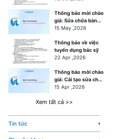
Thông báo mời chào
giá: Sửa chữa bàn
mổ điện thủy lực
15 May ,2026
CHS-1500 cho khoa
Thông báo về việc
Ngoại phục vụ công
tuyển dụng bác sỹ
tác khám chữa bệnh
22 Apr ,2026
tại Bệnh viện Dệt
May
Thông báo mời chào
giá: Cải tạo sửa chữa
hội trường Trung
15 Apr ,2026
tâm Y tế Dệt May
Xem tất cả >>
Tin tức