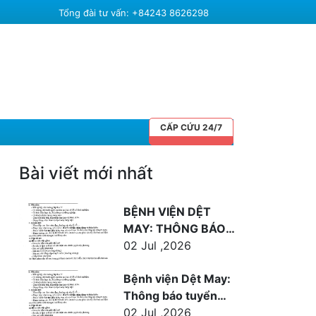
Tổng đài tư vấn: +84243 8626298
CẤP CỨU 24/7
Bài viết mới nhất
BỆNH VIỆN DỆT
MAY: THÔNG BÁO
TUYỂN DỤNG BÁC
02 Jul ,2026
SỸ
Bệnh viện Dệt May:
Thông báo tuyển
dụng bác sỹ
02 Jul ,2026