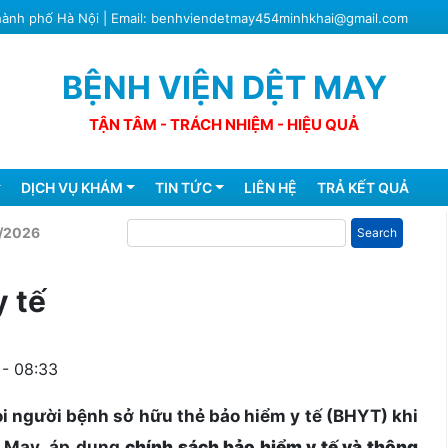
Thành phố Hà Nội | Email: benhviendetmay454minhkhai@gmail.com
BỆNH VIỆN DỆT MAY
TẬN TÂM - TRÁCH NHIỆM - HIỆU QUẢ
DỊCH VỤ KHÁM
TIN TỨC
LIÊN HỆ
TRẢ KẾT QUẢ
Search
/2026
 tế
- 08:33
i người bệnh sở hữu thẻ bảo hiểm y tế (BHYT) khi
t May, áp dụng
chính sách bảo hiểm y tế và thông