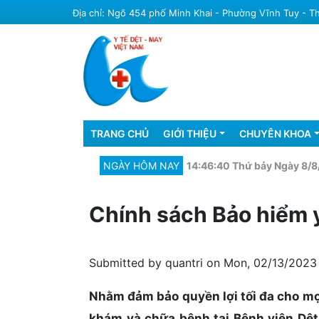
Skip
Địa chỉ: Ngõ 454 phố Minh Khai - Phường Vĩnh Tuy - 
to
main
content
Main
TRANG CHỦ
GIỚI THIỆU
CHUYÊN KHOA
navigation
NGÀY HÔM NAY
14:46:41 Thứ bảy Ngày 8/8
Chính sách Bảo hiểm y
Submitted by
quantri
on
Mon, 02/13/2023 
Nhằm đảm bảo quyền lợi tối đa cho mọ
khám và chữa bệnh tại Bệnh viện Dệ