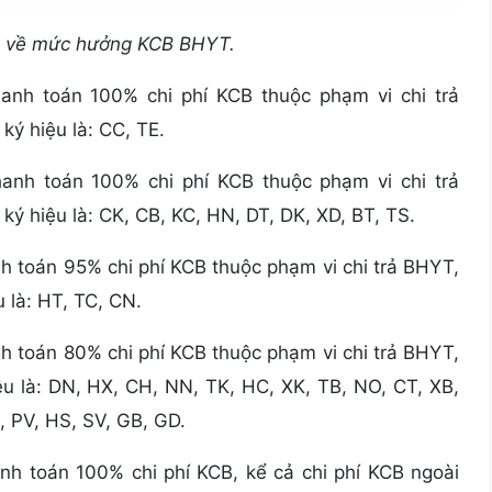
in về mức hưởng KCB BHYT.
anh toán 100% chi phí KCB thuộc phạm vi chi trả
ý hiệu là: CC, TE.
anh toán 100% chi phí KCB thuộc phạm vi chi trả
ý hiệu là: CK, CB, KC, HN, DT, DK, XD, BT, TS.
h toán 95% chi phí KCB thuộc phạm vi chi trả BHYT,
 là: HT, TC, CN.
h toán 80% chi phí KCB thuộc phạm vi chi trả BHYT,
u là: DN, HX, CH, NN, TK, HC, XK, TB, NO, CT, XB,
, PV, HS, SV, GB, GD.
h toán 100% chi phí KCB, kể cả chi phí KCB ngoài