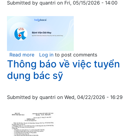
Submitted by
quantri
on
Fri, 05/15/2026 - 14:00
Read more
about
Log in
to post comments
Thông báo về việc tuyển
Thông
báo
dụng bác sỹ
mời
chào
giá:
Submitted by
quantri
on
Wed, 04/22/2026 - 16:29
Sửa
chữa
bàn
mổ
điện
thủy