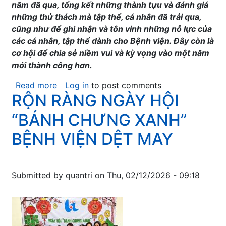
năm đã qua, tổng kết những thành tựu và đánh giá
những thử thách mà tập thể, cá nhân đã trải qua,
cũng như để ghi nhận và tôn vinh những nỗ lực của
các cá nhân, tập thể dành cho Bệnh viện. Đây còn là
cơ hội để chia sẻ niềm vui và kỳ vọng vào một năm
mới thành công hơn.
Read more
about
Log in
to post comments
RỘN RÀNG NGÀY HỘI
BỮA
TIỆC
“BÁNH CHƯNG XANH”
TẤT
NIÊN
BỆNH VIỆN DỆT MAY
ẤM
CÚNG
CỦA
Submitted by
quantri
on
Thu, 02/12/2026 - 09:18
CBNV
BỆNH
VIỆN
DỆT