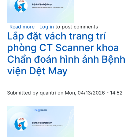
Read more
about
Log in
to post comments
Lắp đặt vách trang trí
Thông
báo
phòng CT Scanner khoa
mời
chào
Chẩn đoán hình ảnh Bệnh
giá:
viện Dệt May
Cải
tạo
sửa
Submitted by
chữa
quantri
on
Mon, 04/13/2026 - 14:52
hội
trường
Trung
tâm
Y
tế