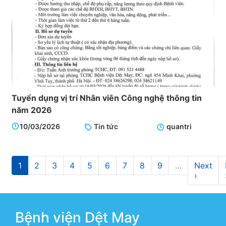
Tuyển dụng vị trí Nhân viên Công nghệ thông tin
năm 2026
10/03/2026
Tin tức
quantri
Pagination
Current
1
Page
2
Page
3
Page
4
Page
5
Page
6
Page
7
Page
8
Page
9
…
Next
Next
page
page
›
Bệnh viện Dệt May