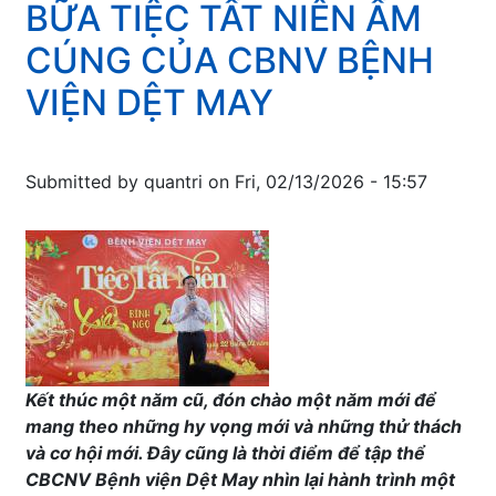
BỮA TIỆC TẤT NIÊN ẤM
Tuyển
nhân
dụng
viên
CÚNG CỦA CBNV BỆNH
vị
Trung
trí
VIỆN DỆT MAY
tâm
Nhân
Y
viên
tế
Công
-
Submitted by
quantri
on
Fri, 02/13/2026 - 15:57
nghệ
Bệnh
thông
viện
tin
Dệt
năm
May
2026
Kết thúc một năm cũ, đón chào một năm mới để
mang theo những hy vọng mới và những thử thách
và cơ hội mới. Đây cũng là thời điểm để tập thể
CBCNV Bệnh viện Dệt May nhìn lại hành trình một