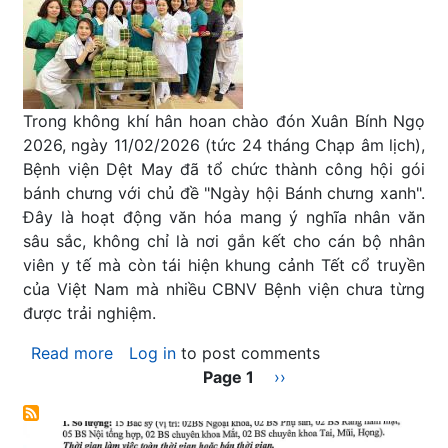
MAY
Trong không khí hân hoan chào đón Xuân Bính Ngọ
2026, ngày 11/02/2026 (tức 24 tháng Chạp âm lịch),
Bệnh viện Dệt May đã tổ chức thành công hội gói
bánh chưng với chủ đề "Ngày hội Bánh chưng xanh".
Đây là hoạt động văn hóa mang ý nghĩa nhân văn
sâu sắc, không chỉ là nơi gắn kết cho cán bộ nhân
viên y tế mà còn tái hiện khung cảnh Tết cổ truyền
của Việt Nam mà nhiều CBNV Bệnh viện chưa từng
được trải nghiệm.
Read more
about
Log in
to post comments
Pagination
RỘN
Page 1
Next
››
RÀNG
page
NGÀY