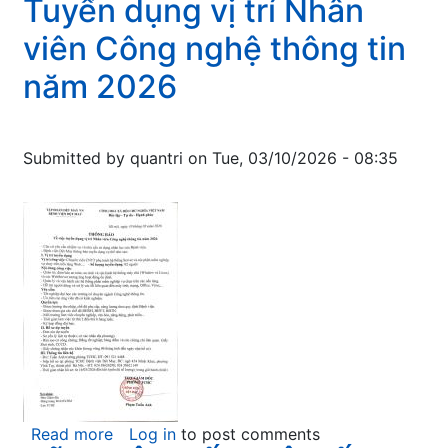
Tuyển dụng vị trí Nhân
Thông
viện
báo
Dệt
viên Công nghệ thông tin
mời
May
chào
năm 2026
giá:
Cải
tạo
Submitted by
quantri
on
Tue, 03/10/2026 - 08:35
sửa
chữa
sân
khu
nhà
C
để
làm
chỗ
để
xe
Read more
about
Log in
to post comments
cho