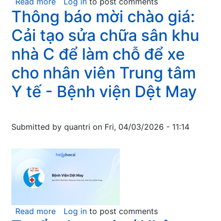
Read more
about
Log in
to post comments
Thông báo mời chào giá:
Thông
báo
Cải tạo sửa chữa sân khu
mời
chào
nhà C để làm chỗ để xe
giá:
cho nhân viên Trung tâm
Ốp
nền
Y tế - Bệnh viện Dệt May
lam
sóng
phòng
Submitted by
quantri
on
Fri, 04/03/2026 - 11:14
CT
Scanner
khoa
Chẩn
đoán
hình
ảnh
Read more
about
Log in
to post comments
Bệnh