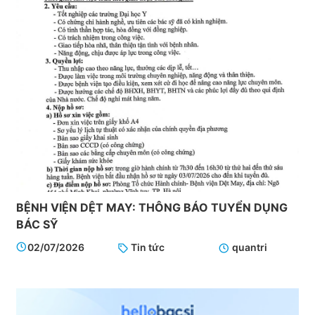
HỘI
“BÁNH
CHƯNG
XANH”
BỆNH
VIỆN
DỆT
MAY
BỆNH VIỆN DỆT MAY: THÔNG BÁO TUYỂN DỤNG
BÁC SỸ
02/07/2026
Tin tức
quantri