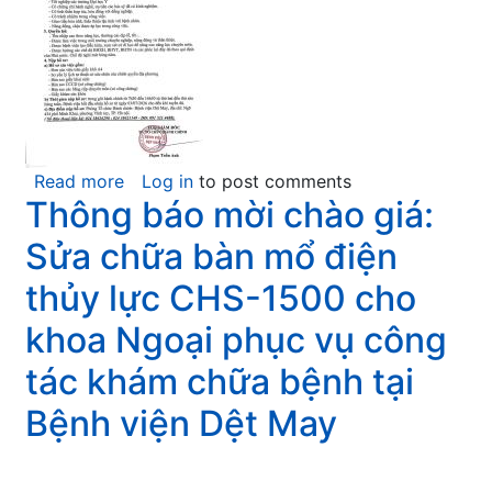
Read more
about
Log in
to post comments
Thông báo mời chào giá:
BỆNH
VIỆN
Sửa chữa bàn mổ điện
DỆT
MAY:
thủy lực CHS-1500 cho
THÔNG
khoa Ngoại phục vụ công
BÁO
TUYỂN
tác khám chữa bệnh tại
DỤNG
Bệnh viện Dệt May
BÁC
SỸ