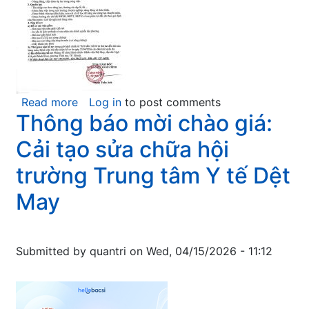
lực
CHS-
1500
cho
khoa
Ngoại
Read more
about
Log in
to post comments
phục
Thông báo mời chào giá:
Thông
vụ
báo
Cải tạo sửa chữa hội
công
về
tác
việc
trường Trung tâm Y tế Dệt
khám
tuyển
May
chữa
dụng
bệnh
bác
tại
sỹ
Bệnh
Submitted by
quantri
on
Wed, 04/15/2026 - 11:12
viện
Dệt
May