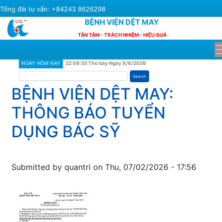
Skip
Tổng đài tư vấn: +84243 8626298
to
BỆNH VIỆN DỆT MAY
main
TẬN TÂM - TRÁCH NHIỆM - HIỆU QUẢ
content
NGÀY HÔM NAY
22:08:56 Thứ bảy Ngày 8/8/2026
Search
BỆNH VIỆN DỆT MAY:
THÔNG BÁO TUYỂN
DỤNG BÁC SỸ
Submitted by
quantri
on
Thu, 07/02/2026 - 17:56