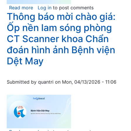
Dệt
Read more
about
Log in
to post comments
Thông báo mời chào giá:
May
Lắp
đặt
Ốp nền lam sóng phòng
vách
trang
CT Scanner khoa Chẩn
trí
đoán hình ảnh Bệnh viện
phòng
CT
Dệt May
Scanner
khoa
Chẩn
Submitted by
quantri
on
Mon, 04/13/2026 - 11:06
đoán
hình
ảnh
Bệnh
viện
Dệt
May