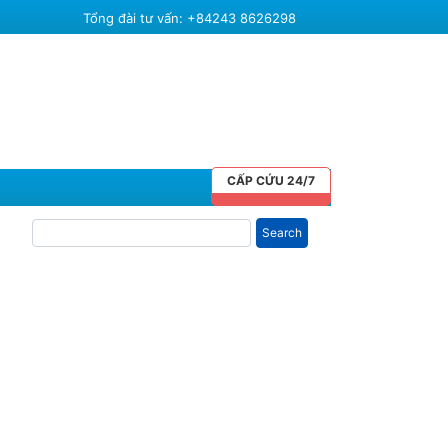
Tổng đài tư vấn: +84243 8626298
CẤP CỨU 24/7
Search