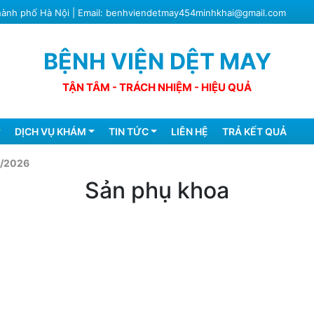
Thành phố Hà Nội | Email: benhviendetmay454minhkhai@gmail.com
BỆNH VIỆN DỆT MAY
TẬN TÂM - TRÁCH NHIỆM - HIỆU QUẢ
DỊCH VỤ KHÁM
TIN TỨC
LIÊN HỆ
TRẢ KẾT QUẢ
8/2026
Sản phụ khoa