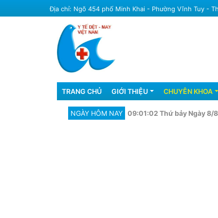
Skip
Địa chỉ: Ngõ 454 phố Minh Khai - Phường Vĩnh Tuy - 
to
main
content
Main
TRANG CHỦ
GIỚI THIỆU
CHUYÊN KHOA
navigation
NGÀY HÔM NAY
09:01:02 Thứ bảy Ngày 8/