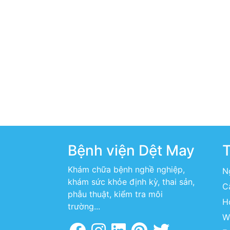
Bệnh viện Dệt May
T
Khám chữa bệnh nghề nghiệp,
N
khám sức khỏe định kỳ, thai sản,
C
phẫu thuật, kiểm tra môi
H
trường...
W