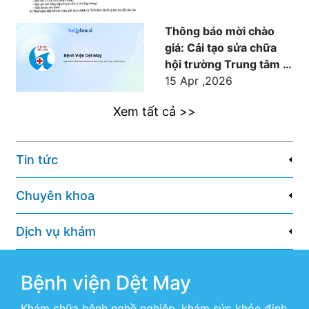
Thông báo mời chào
giá: Cải tạo sửa chữa
hội trường Trung tâm Y
tế Dệt May
15 Apr ,2026
Xem tất cả >>
Tin tức
Chuyên khoa
Dịch vụ khám
Bệnh viện Dệt May
Khám chữa bệnh nghề nghiệp, khám sức khỏe định