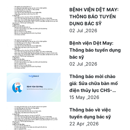
BỆNH VIỆN DỆT MAY:
THÔNG BÁO TUYỂN
DỤNG BÁC SỸ
02 Jul ,2026
Bệnh viện Dệt May:
Thông báo tuyển dụng
bác sỹ
02 Jul ,2026
Thông báo mời chào
giá: Sửa chữa bàn mổ
điện thủy lực CHS-
1500 cho khoa Ngoại
15 May ,2026
phục vụ công tác khám
Thông báo về việc
chữa bệnh tại Bệnh
tuyển dụng bác sỹ
viện Dệt May
22 Apr ,2026