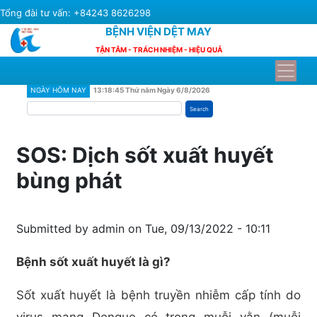
Skip
Tổng đài tư vấn: +84243 8626298
to
BỆNH VIỆN DỆT MAY
main
TẬN TÂM - TRÁCH NHIỆM - HIỆU QUẢ
content
NGÀY HÔM NAY
13:18:46 Thứ năm Ngày 6/8/2026
Search
SOS: Dịch sốt xuất huyết
bùng phát
Submitted by
admin
on
Tue, 09/13/2022 - 10:11
Bệnh sốt xuất huyết là gì?
Sốt xuất huyết là bệnh truyền nhiễm cấp tính do
virus mang Dengue có trong muỗi vằn (muỗi