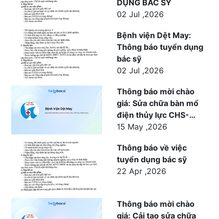
DỤNG BÁC SỸ
02 Jul ,2026
Bệnh viện Dệt May:
Thông báo tuyển dụng
bác sỹ
02 Jul ,2026
Thông báo mời chào
giá: Sửa chữa bàn mổ
điện thủy lực CHS-
1500 cho khoa Ngoại
15 May ,2026
phục vụ công tác khám
Thông báo về việc
chữa bệnh tại Bệnh
tuyển dụng bác sỹ
viện Dệt May
22 Apr ,2026
Thông báo mời chào
giá: Cải tạo sửa chữa