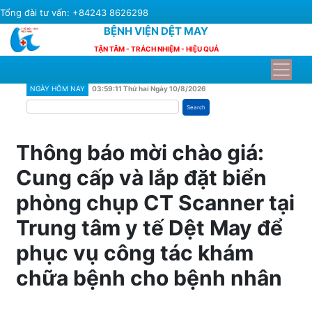
Skip
Tổng đài tư vấn: +84243 8626298
to
BỆNH VIỆN DỆT MAY
main
TẬN TÂM - TRÁCH NHIỆM - HIỆU QUẢ
content
NGÀY HÔM NAY
03:59:11 Thứ hai Ngày 10/8/2026
Search
Thông báo mời chào giá:
Cung cấp và lắp đặt biển
phòng chụp CT Scanner tại
Trung tâm y tế Dệt May để
phục vụ công tác khám
chữa bệnh cho bệnh nhân